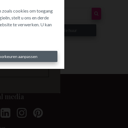
ën zoals cookies om toegang
ieën, stelt u ons en derde
ebsite te verwerken. U kan
p
Te huur
oorkeuren aanpassen
al media
mer