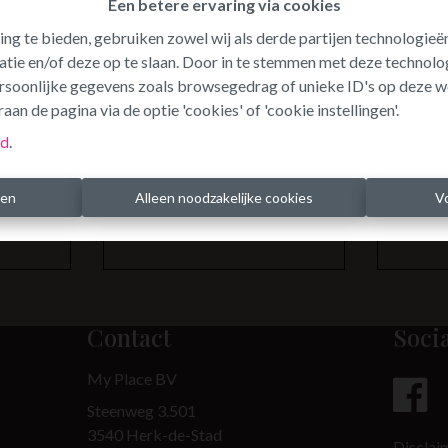
Een betere ervaring via cookies
ing te bieden, gebruiken zowel wij als derde partijen technologie
atie en/of deze op te slaan. Door in te stemmen met deze technolog
persoonlijke gegevens zoals browsegedrag of unieke ID's op deze w
Te koo
aan de pagina via de optie 'cookies' of 'cookie instellingen'.
id
.
ren
Alleen noodzakelijke cookies
V
Contact
Soci
My Place BV
Steenweg 3.501
3540 Herk-de-Stad
Disclai