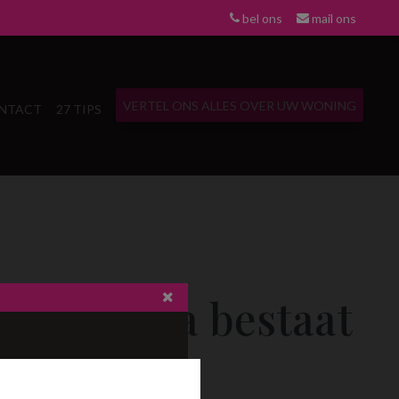
bel ons
mail ons
VERTEL ONS ALLES OVER UW WONING
NTACT
27 TIPS
eze pagina bestaat
niet meer