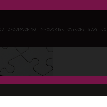
OD
DROOMWONING
IMMODOKTER
OVER ONS
BLOG
CO
Oeps, d
Waar ben je naar op zoek?