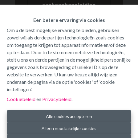
Oeps, deze pagina bestaat niet
Een betere ervaring via cookies
meer
Om u de best mogelijke ervaring te bieden, gebruiken
zowel wij als derde partijen technologieën zoals cookies
om toegang te krijgen tot apparaatinformatie en/of deze
op te slaan. Door in te stemmen met deze technologieën,
stelt u ons en derde partijen in de mogelijkheid persoonlijke
gegevens zoals browsegedrag of unieke ID's op deze
Te koop
Te huur
website te verwerken. U kan uw keuze altijd wijzigen
onderaan de pagina via de optie 'cookies' of 'cookie
instellingen'.
Cookiebeleid
en
Privacybeleid
.
Alle cookies accepteren
Alleen noodzakelijke cookies