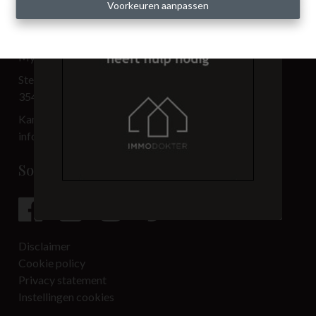
Voorkeuren aanpassen
Contact
My Place BV
Steenweg 3.501
3540 Herk-de-Stad
Kantoor: 013 33 69 00
info@immo-myplace.be
Social media
Disclaimer
Cookie policy
Privacy statement
Instellingen cookies