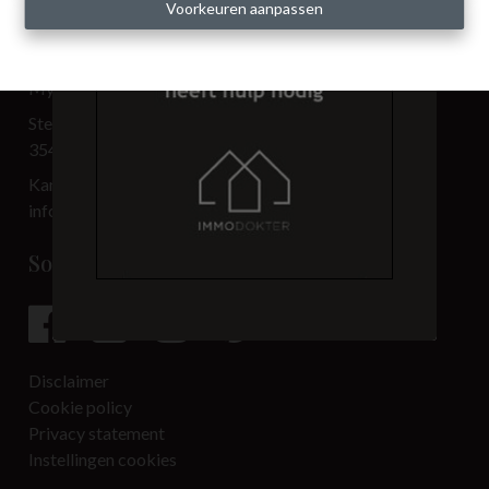
Voorkeuren aanpassen
Contact
My Place BV
Steenweg 3.501
3540 Herk-de-Stad
Kantoor: 013 33 69 00
info@immo-myplace.be
Social media
Disclaimer
Cookie policy
Privacy statement
Instellingen cookies