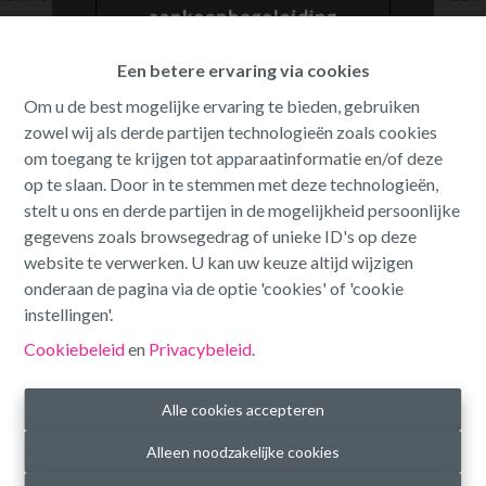
Oeps, deze pagina bestaat niet
Een betere ervaring via cookies
meer
Om u de best mogelijke ervaring te bieden, gebruiken
zowel wij als derde partijen technologieën zoals cookies
om toegang te krijgen tot apparaatinformatie en/of deze
op te slaan. Door in te stemmen met deze technologieën,
stelt u ons en derde partijen in de mogelijkheid persoonlijke
gegevens zoals browsegedrag of unieke ID's op deze
Te koop
Te huur
website te verwerken. U kan uw keuze altijd wijzigen
onderaan de pagina via de optie 'cookies' of 'cookie
instellingen'.
Cookiebeleid
en
Privacybeleid
.
Alle cookies accepteren
Alleen noodzakelijke cookies