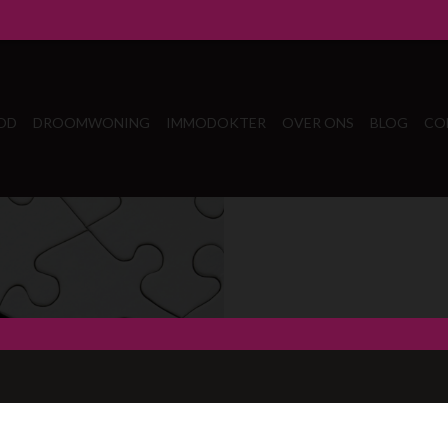
OD
DROOMWONING
IMMODOKTER
OVER ONS
BLOG
CO
Oeps, d
Waar ben je naar op zoek?