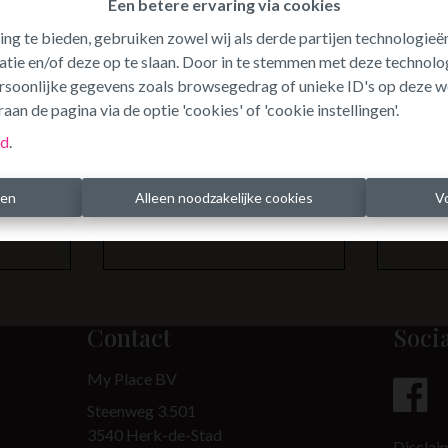
Een betere ervaring via cookies
ing te bieden, gebruiken zowel wij als derde partijen technologie
atie en/of deze op te slaan. Door in te stemmen met deze technolog
persoonlijke gegevens zoals browsegedrag of unieke ID's op deze w
Te koo
aan de pagina via de optie 'cookies' of 'cookie instellingen'.
id
.
ren
Alleen noodzakelijke cookies
V
Contact
Soci
My Place BV
Steenweg 3.501
3540 Herk-de-Stad
Disclai