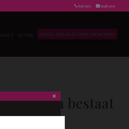
bel ons
mail ons
VERTEL ONS ALLES OVER UW WONING
NTACT
27 TIPS
eze pagina bestaat
niet meer