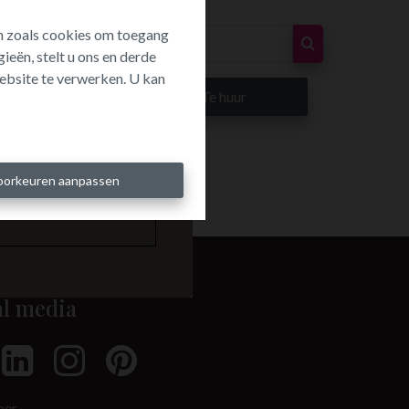
ën zoals cookies om toegang
ieën, stelt u ons en derde
ebsite te verwerken. U kan
p
Te huur
oorkeuren aanpassen
al media
mer