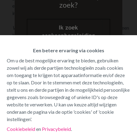
zoek?
eventueel een tv-meubel. Zorg voor een gezellige
inrichting die uitnodigt tot ontspanning.
Voorbeeld
: Een woonkamer zonder zitplaatsen is als een
bioscoop zonder stoelen. Mensen willen kunnen zitten
en ontspannen.
Een betere ervaring via cookies
Eetruimtes definiëren
: Als je een aparte eetkamer
Om u de best mogelijke ervaring te bieden, gebruiken
hebt, zorg dan dat deze ruimte duidelijk als eetkamer
zowel wij als derde partijen technologieën zoals cookies
wordt gepresenteerd. Plaats een eettafel, stoelen en
om toegang te krijgen tot apparaatinformatie en/of deze
eventueel een buffetkast. Als je een open ruimte hebt,
op te slaan. Door in te stemmen met deze technologieën,
overweeg dan het gebruik van een kleed of verlichting
stelt u ons en derde partijen in de mogelijkheid persoonlijke
om het eetgedeelte te definiëren.
gegevens zoals browsegedrag of unieke ID's op deze
website te verwerken. U kan uw keuze altijd wijzigen
Voorbeeld
: Een eetruimte zonder tafel is als een feest
onderaan de pagina via de optie 'cookies' of 'cookie
zonder eten. Het mist een centraal punt.
instellingen'.
Cookiebeleid
en
Privacybeleid
.
Gebruik verloren hoekjes
: Geef verloren hoekjes,