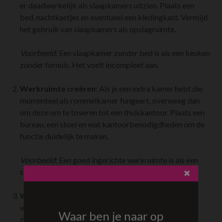
er daadwerkelijk als slaapkamers uitzien. Plaats een
bed, nachtkastjes en eventueel een kledingkast. Vermijd
het gebruik van slaapkamers als opslagruimte.
Voorbeeld
: Een slaapkamer zonder bed is als een keuken
zonder fornuis. Het voelt incompleet aan.
Werkruimte creëren
: Als je een extra kamer hebt die
momenteel als rommelkamer fungeert, overweeg dan
om deze om te toveren tot een thuiskantoor. Plaats een
bureau, een stoel en wat kantoorbenodigdheden om de
functie duidelijk te maken.
Voorbeeld
: Een goed ingerichte werkruimte is als een
stille hoek in een druk café. Het biedt rust en focus.
Woonkamers gezellig maken
: Zorg dat de
woonkamer uitnodigend en comfortabel is. Plaats
Waar ben je naar op
zitmeubels zoals banken en stoelen, een salontafel en