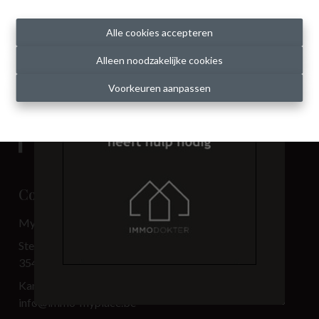
Alle cookies accepteren
Alleen noodzakelijke cookies
Voorkeuren aanpassen
Contact
My Place BV
Steenweg 3.501
3540 Herk-de-Stad
Kantoor: 013 33 69 00
info@immo-myplace.be