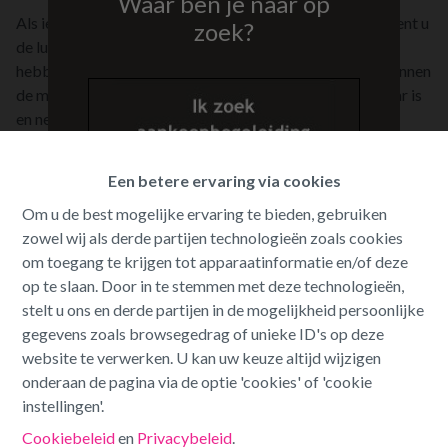
Waar ben je naar op
Als iemand met kapitaal en een oog voor kwaliteit, verdient u
zoek?
de luxe van een zorgeloze zoektocht. Onze woonjagers
hebben toegang tot de meest exclusieve woningen en kennen
de markt door en door. Wij begrijpen dat uw tijd kostbaar is
en nemen u alle zorgen uit handen.
Bij Nextplace streven we ernaar om uw verwachtingen te
Een betere ervaring via cookies
overtreffen en u te begeleiden naar een woning die perfect
aansluit bij uw wensen en levensstijl.
Om u de best mogelijke ervaring te bieden, gebruiken
zowel wij als derde partijen technologieën zoals cookies
Laat ons uw partner zijn in deze belangrijke zoektocht.
om toegang te krijgen tot apparaatinformatie en/of deze
op te slaan. Door in te stemmen met deze technologieën,
Met vriendelijke groet,
stelt u ons en derde partijen in de mogelijkheid persoonlijke
Het team van Nextplace
gegevens zoals browsegedrag of unieke ID's op deze
website te verwerken. U kan uw keuze altijd wijzigen
onderaan de pagina via de optie 'cookies' of 'cookie
instellingen'.
Klik hier om uw droomhuisgesprek in te plannen
Cookiebeleid
en
Privacybeleid
.