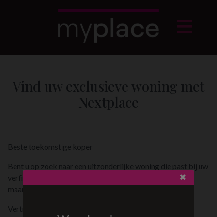
Vind uw exclusieve woning met
Nextplace
Beste toekomstige koper,
Bent u op zoek naar een uitzonderlijke woning die past bij uw
verfijnde smaak en levensstijl? U weet precies wat u wilt,
maar hebt die unieke parel nog niet gevonden?
Vertrouw op de expertise van de
Nextplace woonjagers
.