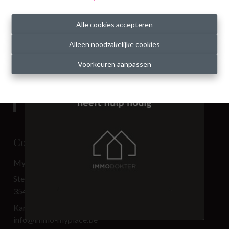
Alle cookies accepteren
Alleen noodzakelijke cookies
Voorkeuren aanpassen
Contact
My Place BV
Steenweg 3.501
3540 Herk-de-Stad
Kantoor: 013 33 69 00
info@immo-myplace.be