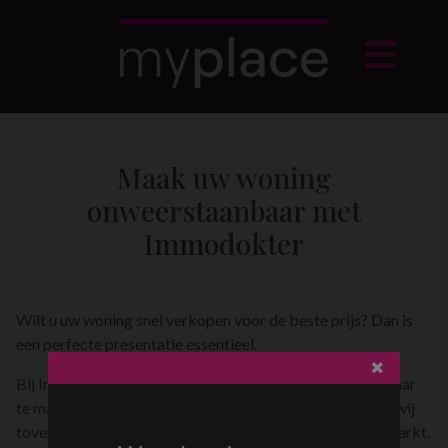
Maak uw woning
onweerstaanbaar met
Immodokter
Wilt u uw woning snel verkopen voor de beste prijs? Dan is
een perfecte presentatie essentieel.
Bij Immodokter doen we alles om uw woning verkoopklaar
te maken. Van gratis advies tot volledige transformatie, wij
toveren uw huis om tot een echte parel op de vastgoedmarkt.