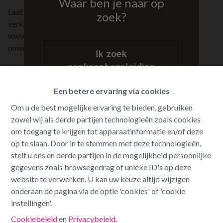
Waar ben je naar op
Laat uw woning eruit springen en zorg voor een snelle
zoek?
verkoop tegen de beste prijs. Bezoek ons op
www.immodokter.be en ontdek hoe wij uw woning
onweerstaanbaar maken voor kopers.
Klik hier om te zien hoe wij zorgen voor een vlotte verkoop
Een betere ervaring via cookies
Om u de best mogelijke ervaring te bieden, gebruiken
zowel wij als derde partijen technologieën zoals cookies
om toegang te krijgen tot apparaatinformatie en/of deze
op te slaan. Door in te stemmen met deze technologieën,
stelt u ons en derde partijen in de mogelijkheid persoonlijke
gegevens zoals browsegedrag of unieke ID's op deze
website te verwerken. U kan uw keuze altijd wijzigen
onderaan de pagina via de optie 'cookies' of 'cookie
instellingen'.
Cookiebeleid
en
Privacybeleid
.