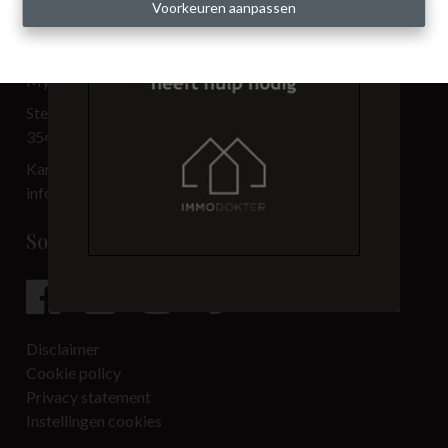
Voorkeuren aanpassen
Contact
My Place BV
Steenweg 3.501
3540 Herk-de-Stad
Kantoor: 013 33 69 00
info@immo-myplace.be
Social media
Disclaimer
Cookie policy
Privacy statement
Instellingen cookies