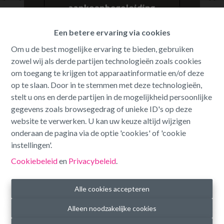
Oeps, deze pagina bestaat niet
Een betere ervaring via cookies
meer
Om u de best mogelijke ervaring te bieden, gebruiken
zowel wij als derde partijen technologieën zoals cookies
om toegang te krijgen tot apparaatinformatie en/of deze
op te slaan. Door in te stemmen met deze technologieën,
stelt u ons en derde partijen in de mogelijkheid persoonlijke
gegevens zoals browsegedrag of unieke ID's op deze
Te koop
Te huur
website te verwerken. U kan uw keuze altijd wijzigen
onderaan de pagina via de optie 'cookies' of 'cookie
instellingen'.
Cookiebeleid
en
Privacybeleid
.
Alle cookies accepteren
Alleen noodzakelijke cookies