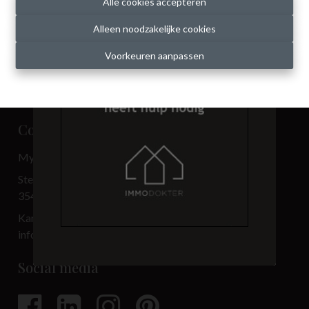
Alle cookies accepteren
Alleen noodzakelijke cookies
Voorkeuren aanpassen
Contact
My Place BV
Steenweg 3.501
3540 Herk-de-Stad
Kantoor: 013 33 69 00
info@immo-myplace.be
Social media