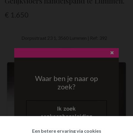
Gelijkvloers handelspand te Lummen.
€ 1.650
Dorpsstraat 23 1, 3560 Lummen
|
Ref:
392
Lijst
Waar ben je naar op
zoek?
Een betere ervaring via cookies