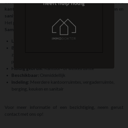
beschikt over een
functionele indeling
, met meerdere
kantoorruimtes
, een
vergaderruimte
,
berging
,
keuken
en
sanitair
.
Het pand is
onmiddellijk beschikbaar
.
Samenvatting:
Locatie:
Dorpsstraat 23, Lummen (centrum)
Bereikbaarheid:
Nabij E313/E314, goede
zichtbaarheid, parking in de straat en tegenover het
pand
Huidig gebruik:
Kantoor- of winkelruimte
Beschikbaar:
Onmiddellijk
Indeling:
Meerdere kantoorruimtes, vergaderruimte,
berging, keuken en sanitair
Voor meer informatie of een bezichtiging, neem gerust
contact met ons op!