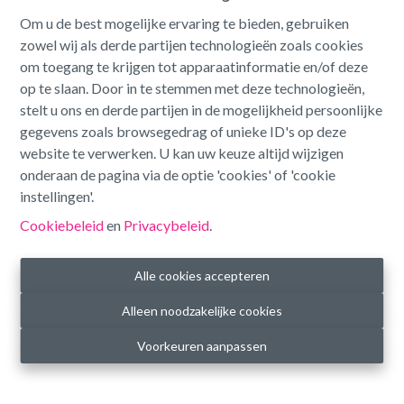
Om u de best mogelijke ervaring te bieden, gebruiken
zowel wij als derde partijen technologieën zoals cookies
om toegang te krijgen tot apparaatinformatie en/of deze
Info aanvragen
op te slaan. Door in te stemmen met deze technologieën,
stelt u ons en derde partijen in de mogelijkheid persoonlijke
gegevens zoals browsegedrag of unieke ID's op deze
132 m²
website te verwerken. U kan uw keuze altijd wijzigen
onderaan de pagina via de optie 'cookies' of 'cookie
instellingen'.
Gelegen in het hart van het bruisende centrum van Lummen,
Cookiebeleid
en
Privacybeleid
.
bieden wij dit aantrekkelijke handelspand te huur aan. Het
pand beschikt over een
gunstige ligging
nabij de opritten
Alle cookies accepteren
van de
E313
en
E314
, wat zorgt voor een uitstekende
bereikbaarheid. Dankzij de
goede zichtbaarheid
in het
Alleen noodzakelijke cookies
dorpscentrum, is dit pand perfect voor diverse commerciële
activiteiten. Bovendien is er voldoende
parking in de straat
Voorkeuren aanpassen
en tegenover het pand aanwezig.
Het pand is geschikt als
kantoor- of winkelruimte
. Het