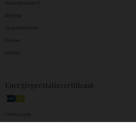
Kantoorruimte 2
Berging
Vergaderruimte
Keuken
Sanitair
Energieprestatiecertificaat
Unieke code
20250503-0003565590-KNR-1