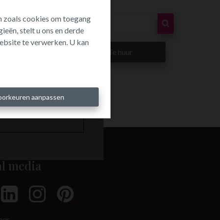
ën zoals cookies om toegang
ieën, stelt u ons en derde
ebsite te verwerken. U kan
p
Te huur
oorkeuren aanpassen
al media
mer