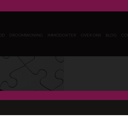
OD
DROOMWONING
IMMODOKTER
OVER ONS
BLOG
CO
Oeps, d
Waar ben je naar op zoek?