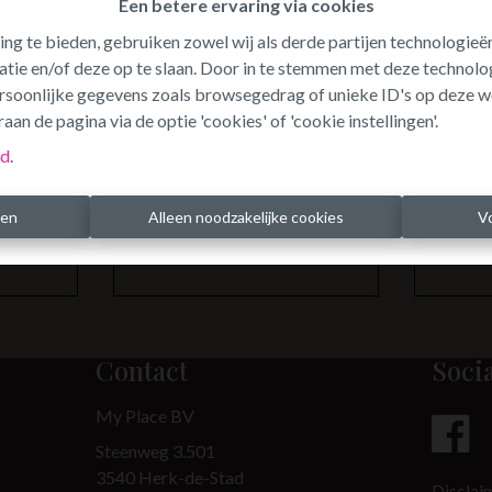
Een betere ervaring via cookies
ing te bieden, gebruiken zowel wij als derde partijen technologie
atie en/of deze op te slaan. Door in te stemmen met deze technolog
persoonlijke gegevens zoals browsegedrag of unieke ID's op deze w
Te koo
aan de pagina via de optie 'cookies' of 'cookie instellingen'.
id
.
ren
Alleen noodzakelijke cookies
V
Contact
Soci
My Place BV
Steenweg 3.501
3540 Herk-de-Stad
Disclai