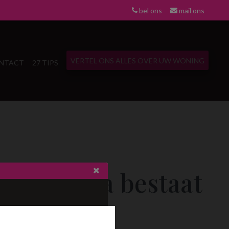
bel ons
mail ons
VERTEL ONS ALLES OVER UW WONING
NTACT
27 TIPS
eze pagina bestaat
niet meer