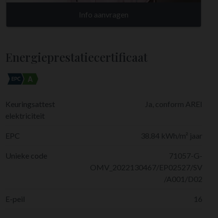
Info aanvragen
Energieprestatiecertificaat
Keuringsattest
Ja, conform AREI
elektriciteit
EPC
38.84 kWh/m² jaar
Unieke code
71057-G-
OMV_2022130467/EP02527/SV
/A001/D02
E-peil
16