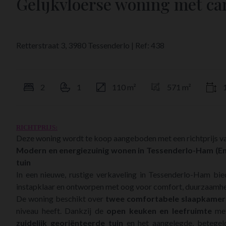
Gelijkvloerse woning met car
Retterstraat 3, 3980 Tessenderlo
|
Ref:
438
2
1
110 m²
571 m²
RICHTPRIJS:
Deze woning wordt te koop aangeboden met een richtprijs va
Modern en energiezuinig wonen in Tessenderlo-Ham (E
tuin
In een nieuwe, rustige verkaveling in Tessenderlo-Ham b
instapklaar en ontworpen met oog voor comfort, duurzaamh
De woning beschikt over
twee comfortabele slaapkamer
niveau heeft. Dankzij de
open keuken en leefruimte
met
zuidelijk georiënteerde tuin
en het aangelegde, betegel