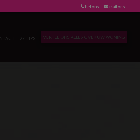
bel ons
mail ons
VERTEL ONS ALLES OVER UW WONING
NTACT
27 TIPS