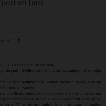
port en tuin.
140 m²
2
n € 350.000,00 (exclusief kosten)
ngsbergen) - Gelijkvloerse nieuwbouwwoning met zonnige
ieden we deze
gelijkvloerse nieuwbouwwoning
aan, volledig
eid en modern wonen.
s
en is volledig gelijkvloers, ideaal voor wie alles graag op één
 grote raampartijen geniet je van een prachtig zicht op de
de terras. De
moderne keuken
is voorzien van alle nodige