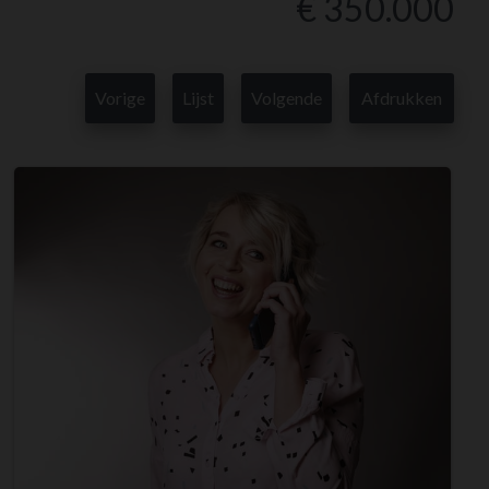
€ 350.000
Vorige
Lijst
Volgende
Afdrukken