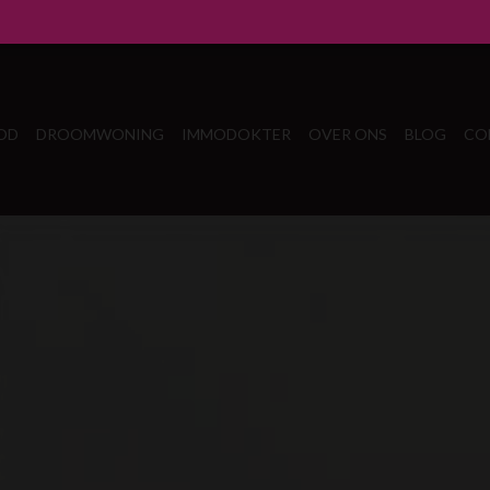
OD
DROOMWONING
IMMODOKTER
OVER ONS
BLOG
CO