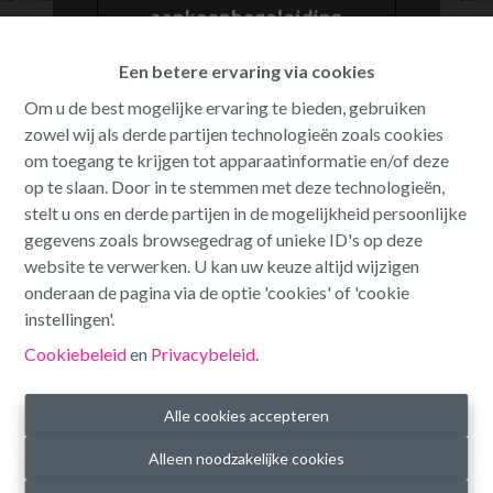
Oeps, deze pagina bestaat niet
Een betere ervaring via cookies
meer
Om u de best mogelijke ervaring te bieden, gebruiken
zowel wij als derde partijen technologieën zoals cookies
om toegang te krijgen tot apparaatinformatie en/of deze
op te slaan. Door in te stemmen met deze technologieën,
stelt u ons en derde partijen in de mogelijkheid persoonlijke
gegevens zoals browsegedrag of unieke ID's op deze
Te koop
Te huur
website te verwerken. U kan uw keuze altijd wijzigen
onderaan de pagina via de optie 'cookies' of 'cookie
instellingen'.
Cookiebeleid
en
Privacybeleid
.
Alle cookies accepteren
Alleen noodzakelijke cookies