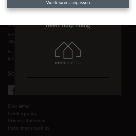
Voorkeuren aanpassen
Contact
My Place BV
Steenweg 3.501
3540 Herk-de-Stad
Kantoor: 013 33 69 00
info@immo-myplace.be
Social media
Disclaimer
Cookie policy
Privacy statement
Instellingen cookies