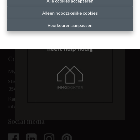
Alle cookies accepteren
Alleen noodzakelijke cookies
Voorkeuren aanpassen
Contact
My Place BV
Steenweg 3.501
3540 Herk-de-Stad
Kantoor: 013 33 69 00
info@immo-myplace.be
Social media