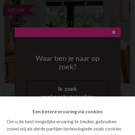
NIEUW
Waar ben je naar op
zoek?
Eengezinswoning in open bebouwing met
tuin.
Een betere ervaring via cookies
Lakstraat 107, 2431 Laakdal
Om u de best mogelijke ervaring te bieden, gebruiken
zowel wij als derde partijen technologieën zoals cookies