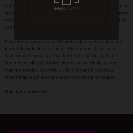
ontzettend veel fouten. Deze tekst is dus bruut en ruw en niet
‘gecopywrited’. Maar ik beloof mijn best te doen en te zorgen
voor je leesplezier, ook voor degenen die de schrijffoutjes of
dt-fouten niet kunnen verdragen.
Ik beloof geen regelmaat. Maar ik beloof wel om af en toe
iets uit de oude doos te halen… Wees gerust. Ik zal geen
namen noemen maar geen enkel geschreven letter is fictie.
Sommigen zullen zich misschien herkennen in de teksten
maar no worries: discretie is echt één van mijn sterkste
eigenschappen. Naast de chaos die ik creëer, of course…
Dus: tot binnenkort?