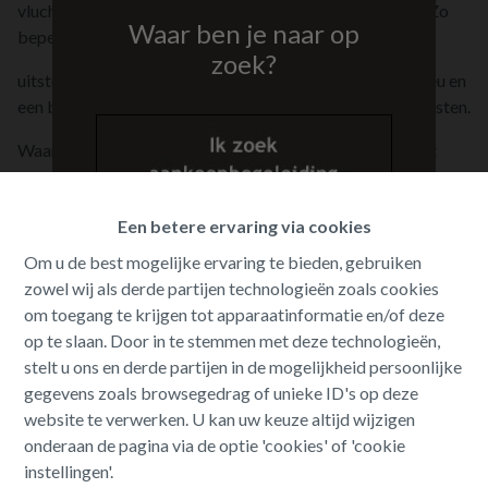
vlucht uit onze woningen mag en moet de prioriteit zijn. Zo
Waar ben je naar op
beperken we de CO2-
zoek?
uitstoot en dragen we ons steentje bij aan een beter milieu en
een betere wereld. Bovendien besparen we zo energiekosten.
Waar ik wél moeite mee heb, is dat men recent zwart-wit
naar woningen kijkt. Of moet ik zeggen: niet zwart-wit maar
geel, oranje, rood, groen… of ABCDEF…
Een betere ervaring via cookies
STOP-bord?
Om u de best mogelijke ervaring te bieden, gebruiken
zowel wij als derde partijen technologieën zoals cookies
Opeens blijken woningen met het EPC F-label niet meer zo
om toegang te krijgen tot apparaatinformatie en/of deze
aantrekkelijk voor kopers. De verplichting om giga kosten te
op te slaan. Door in te stemmen met deze technologieën,
maken binnen de vijf jaar schrikt mensen af. Ik begrijp dat
stelt u ons en derde partijen in de mogelijkheid persoonlijke
want de kosten kunnen oplopen tot zelf 100K of meer
gegevens zoals browsegedrag of unieke ID's op deze
afhankelijk van het type woning. Maar nu is het EPC F-label
website te verwerken. U kan uw keuze altijd wijzigen
precies een groot rood STOP-bord geworden. En dat
onderaan de pagina via de optie 'cookies' of 'cookie
verdienen de woningen met het EPC-label F niet.
instellingen'.