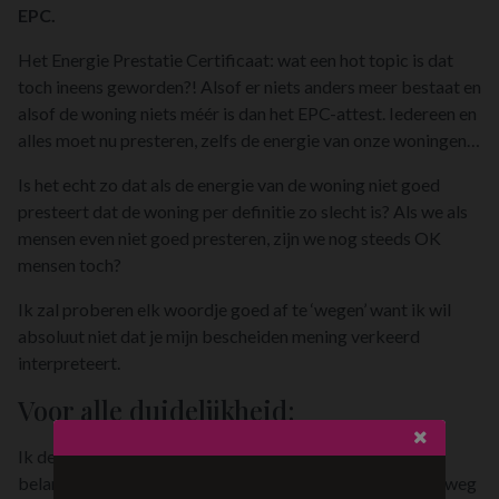
EPC.
Het Energie Prestatie Certificaat: wat een hot topic is dat
toch ineens geworden?! Alsof er niets anders meer bestaat en
alsof de woning niets méér is dan het EPC-attest. Iedereen en
alles moet nu presteren, zelfs de energie van onze woningen…
Is het echt zo dat als de energie van de woning niet goed
presteert dat de woning per definitie zo slecht is? Als we als
mensen even niet goed presteren, zijn we nog steeds OK
mensen toch?
Ik zal proberen elk woordje goed af te ‘wegen’ want ik wil
absoluut niet dat je mijn bescheiden mening verkeerd
interpreteert.
Voor alle duidelijkheid:
Ik deel de mening van velen dat energiezuinigheid heel
belangrijk is. Goed isoleren zodat de warmte niet te snel weg