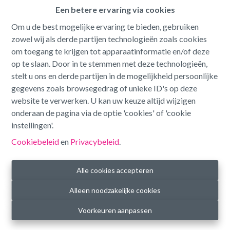
1. FUNCTIONELE COOKIES
Een betere ervaring via cookies
6. Wij gebruiken cookies om het functioneren van onze
Om u de best mogelijke ervaring te bieden, gebruiken
website te vergemakkelijken en aangenamer te maken voor
zowel wij als derde partijen technologieën zoals cookies
de bezoeker en die er voor zorgen dat de bezoeker een meer
om toegang te krijgen tot apparaatinformatie en/of deze
gepersonaliseerde surfervaring krijgt.
op te slaan. Door in te stemmen met deze technologieën,
stelt u ons en derde partijen in de mogelijkheid persoonlijke
Het gaat om cookies die uw land- en taalvoorkeur en uw
gegevens zoals browsegedrag of unieke ID's op deze
klantsegment onthouden. Het gaat eveneens om een cookie
website te verwerken. U kan uw keuze altijd wijzigen
die de stand van uw winkelkar tijdens een bestelling
onderaan de pagina via de optie 'cookies' of 'cookie
onthoudt, evenals de cookie die bijhoudt of u reeds gevraagd
instellingen'.
werd om deel te nemen aan een enquête zodat we u niet
telkens opnieuw dezelfde enquête voorleggen.
Cookiebeleid
en
Privacybeleid
.
2. PERFORMANTIE / ANALYTISCHE COOKIES
Alle cookies accepteren
7. Wij gebruiken performantie-cookies om informatie te
Alleen noodzakelijke cookies
verzamelen over het gebruik dat bezoekers maken van onze
website met de bedoeling de inhoud van onze website te
Voorkeuren aanpassen
verbeteren, meer aan te passen aan de wensen van bezoekers
en om het gebruikersgemak van onze website te vergroten.