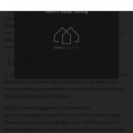
Zo is er bijvoorbeeld een cookie die ons het aantal unieke
bezoekers helpt tellen en een cookie die bijhoudt welke
pagina’s het populairst zijn. Voor analyses van het gebruik
van onze website doen wij ook beroep op Adobe Analytics,
Google Analytics en Hotjar die daartoe eveneens gebruik
maken van cookies.
3. COOKIES VOOR BEHAVIOURAL TARGETING /
REMARKETING
8. Om u nog beter te kunnen informeren over onze producten
en diensten gebruiken wij cookies die ons vertellen wat u
hebt bekeken op onze website of voor welke producten en
diensten u interesse kan hebben.
Wij gebruiken die gegevens ook voor onze
reclamecampagnes op websites van derden. Indien nodig
kunnen we ook gegevens krijgen over websites van onze
marketingpartners waarop u onze advertenties hebt gezien.