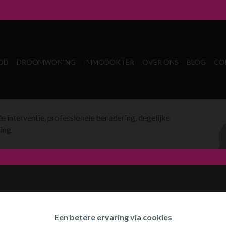
OD
DROOMWONING
IMMODOKTER
OVER ONS
BLOG
CO
le interventie, professionele benadering, degelijke
ing.
Waar ben je naar op zoek?
Een betere ervaring via cookies