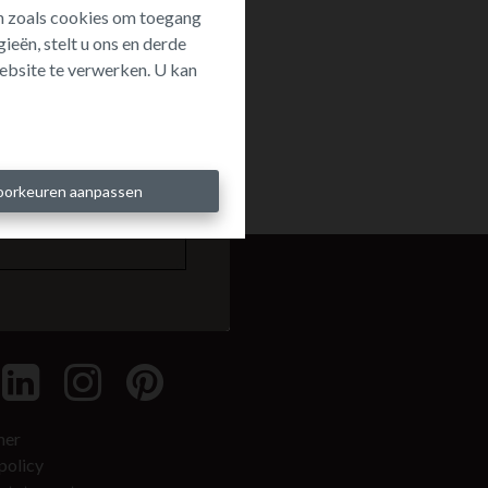
ën zoals cookies om toegang
ieën, stelt u ons en derde
ebsite te verwerken. U kan
oorkeuren aanpassen
al media
mer
policy