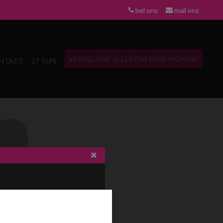
bel ons
mail ons
VERTEL ONS ALLES OVER UW WONING
NTACT
27 TIPS