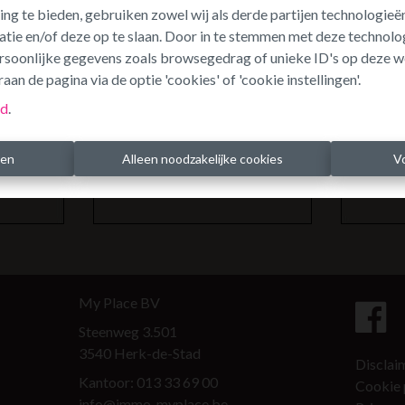
ing te bieden, gebruiken zowel wij als derde partijen technologie
atie en/of deze op te slaan. Door in te stemmen met deze technolog
persoonlijke gegevens zoals browsegedrag of unieke ID's op deze w
aan de pagina via de optie 'cookies' of 'cookie instellingen'.
id
.
ren
Alleen noodzakelijke cookies
V
Contact
Soci
My Place BV
Steenweg 3.501
3540 Herk-de-Stad
Disclai
Kantoor: 013 33 69 00
Cookie 
info@immo-myplace.be