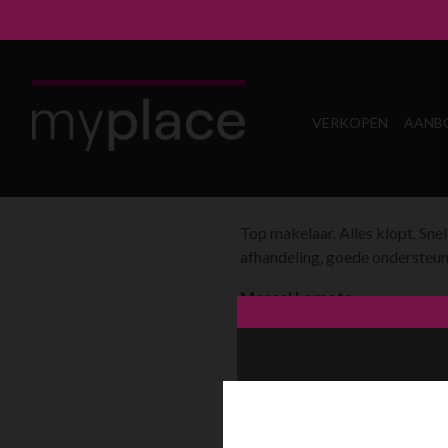
VERKOPEN
AANB
Top makelaar. Alles klopt. Snel
afhandeling, goede ondersteun
Marcel Lamote