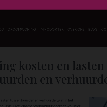
OD
DROOMWONING
IMMODOKTER
OVER ONS
BLOG
CO
ing kosten en lasten
uurden en verhuurd
asten tussen huurder en verhuurder, gaf in het
discussie. Het Vlaams Woninghuurdecreet wou hier