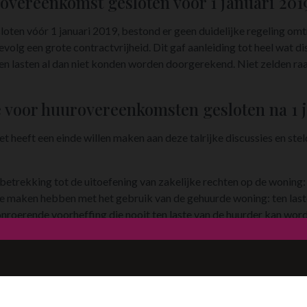
overeenkomst gesloten vóór 1 januari 201
ten vóór 1 januari 2019, bestond er geen duidelijke regeling omt
evolg een grote contractvrijheid. Dit gaf aanleiding tot heel wat d
n lasten al dan niet konden worden doorgerekend. Niet zelden raa
 voor huurovereenkomsten gesloten na 1 
eeft een einde willen maken aan deze talrijke discussies en stel
betrekking tot de uitoefening van zakelijke rechten op de woning: 
 te maken hebben met het gebruik van de gehuurde woning: ten last
onroerende voorheffing die nooit ten laste van de huurder kan wor
reft appartementen en woningen die zich in een mede-eigendom b
lijk bepaalde kosten en lasten worden toegewezen aan de huurder e
Waar ben je naar op zoek?
jlage 2 van het Uitvoeringsbesluit van 7 december 2018 bij het V