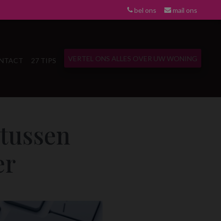
bel ons
mail ons
VERTEL ONS ALLES OVER UW WONING
NTACT
27 TIPS
 tussen
er