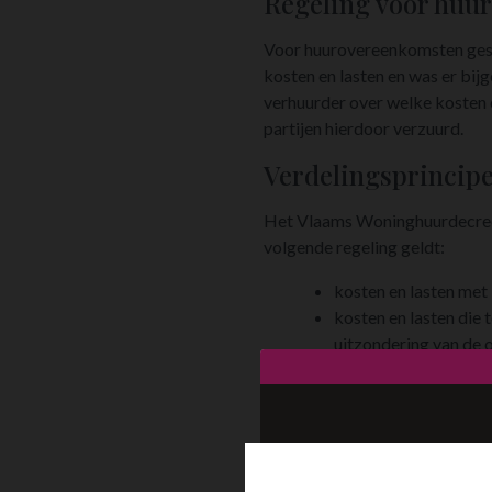
Regeling voor huur
Voor huurovereenkomsten geslo
kosten en lasten en was er bijg
verhuurder over welke kosten e
partijen hierdoor verzuurd.
Verdelingsprincipe
Het Vlaams Woninghuurdecreet h
volgende regeling geldt:
kosten en lasten met 
kosten en lasten die
uitzondering van de 
Daarenboven werd voor wat bet
lijst uitgebracht waarin duide
Deze lijst is opgenomen in bi
bepaalt als volgt: