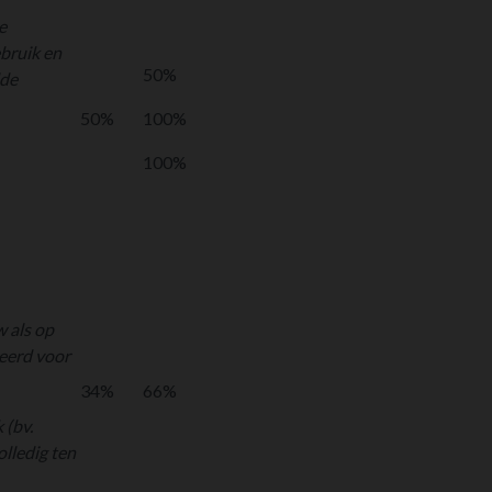
e
ebruik en
50%
lde
50%
100%
100%
w als op
eerd voor
34%
66%
 (bv.
olledig ten