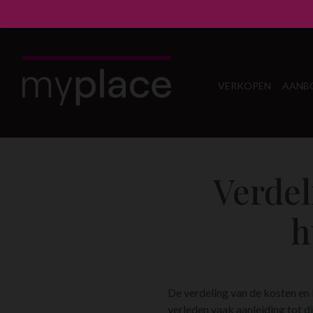
VERKOPEN
AANB
Verdel
h
De verdeling van de kosten en l
verleden vaak aanleiding tot 