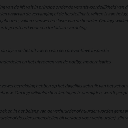
g van de lift valt in principe onder de verantwoordelijkheid van d
en waarvan de vervanging of de herstelling te wijten is aan het g
gebeuren, vallen evenwel ten laste van de huurder. Om ingewikke
rdt geopteerd voor een forfaitaire verdeling.
coanalyse en het uitvoeren van een preventieve inspectie
onderdelen en het uitvoeren van de nodige modernisaties
e zowel betrekking hebben op het dagelijks gebruik van het gebou
gebouw. Om ingewikkelde berekeningen te vermijden, wordt geopt
zoek en in het belang van de verhuurder of huurder worden gemaak
urder of dossier samenstellen bij verkoop voor verhuurder), zijn v