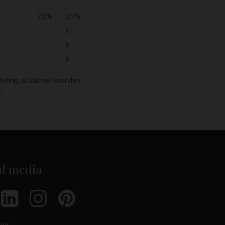
75%
25%
x
x
x
eling, al zal wel worden
.
al media
mer