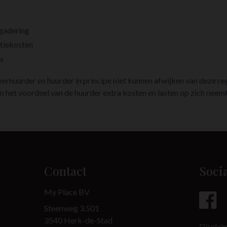
gadering
tiekosten
s
verhuurder en huurder in principe niet kunnen afwijken van deze reg
n het voordeel van de huurder extra kosten en lasten op zich neemt
Contact
Soci
My Place BV
Steenweg 3.501
3540 Herk-de-Stad
Disclai