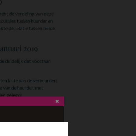
9
rent de verdeling van deze
iscussies tussen huurder en
kte de relatie tussen beide
januari 2019
de duidelijk dat voortaan
ten laste van de verhuurder;
e van de huurder, met
den gelegd;
evinden, een niet-limitatieve
n/of de verhuurder.
laams Woninghuurdecreet en